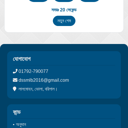
সময়ঃ 20 সেকেন্ড
নতুন গেম
যোগাযোগ
01792-790077
dssmlb2016@gmail.com
লালমোহন, ভোলা, বরিশাল।
ফান্ড
অনুদান