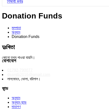
শিক্ষার্থী কর্নার
Donation Funds
মুলপাতা
অনুদান
Donation Funds
দুঃখিত!
কোনো তথ্য পাওয়া যায়নি।
যোগাযোগ
01792-790077
dssmlb2016@gmail.com
লালমোহন, ভোলা, বরিশাল।
ফান্ড
অনুদান
অনুদান ফান্ড
দাতাগণ