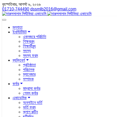
বৃহস্পতিবার, আগস্ট ৬, ২০২৬
01710-744490
dssmlb2016@gmail.com
মূলপাতা
ইনস্টিটিউট
একনজরে পরিচিতি
শিক্ষকবৃন্দ
শিক্ষার্থীবৃন্দ
সদস্য
সদস্য ফরম
ব্যক্তিবর্গ
প্রতিষ্ঠাতা
পরিচালক
ম্যানেজার
সম্পাদক
কর্নার
মাদ্রাসা কর্নার
গেমস কর্নার
একাডেমিক
অনলাইনে ভর্তি
ভর্তি ফরম
ক্লাশ রুটিন
ছুটিরদিন