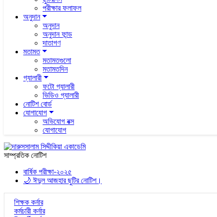
পরীক্ষার ফলাফল
অনুদান
অনুদান
অনুদান ফান্ড
দাতাগণ
মতামত
মতামতগুলো
মতামতদিন
গ্যালারী
ফটো গ্যালারী
ভিডিও গ্যালারী
নোটিশ বোর্ড
যোগাযোগ
অভিযোগ বক্স
যোগাযোগ
সাম্প্রতিক নোটিশ
বার্ষিক পরীক্ষা-২০২৫
🌙 ঈদুল আজহার ছুটির নোটিশ।
শিক্ষক কর্নার
কর্মচারী কর্নার