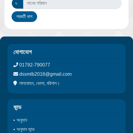
৳
পরবর্তী ধাপ
যোগাযোগ
01792-790077
dssmlb2016@gmail.com
লালমোহন, ভোলা, বরিশাল।
ফান্ড
অনুদান
অনুদান ফান্ড