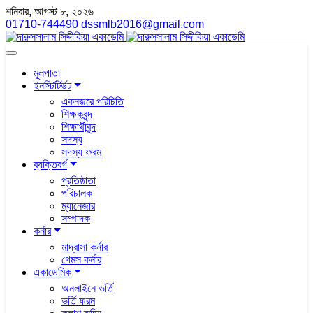
শনিবার, আগস্ট ৮, ২০২৬
01710-744490
dssmlb2016@gmail.com
মূলপাতা
ইনস্টিটিউট
একনজরে পরিচিতি
শিক্ষকবৃন্দ
শিক্ষার্থীবৃন্দ
সদস্য
সদস্য ফরম
ব্যক্তিবর্গ
প্রতিষ্ঠাতা
পরিচালক
ম্যানেজার
সম্পাদক
কর্নার
মাদ্রাসা কর্নার
গেমস কর্নার
একাডেমিক
অনলাইনে ভর্তি
ভর্তি ফরম