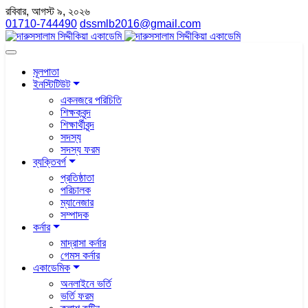
রবিবার, আগস্ট ৯, ২০২৬
01710-744490
dssmlb2016@gmail.com
মূলপাতা
ইনস্টিটিউট
একনজরে পরিচিতি
শিক্ষকবৃন্দ
শিক্ষার্থীবৃন্দ
সদস্য
সদস্য ফরম
ব্যক্তিবর্গ
প্রতিষ্ঠাতা
পরিচালক
ম্যানেজার
সম্পাদক
কর্নার
মাদ্রাসা কর্নার
গেমস কর্নার
একাডেমিক
অনলাইনে ভর্তি
ভর্তি ফরম