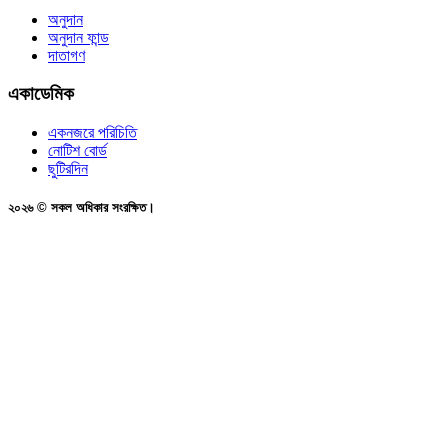
অনুদান
অনুদান ফান্ড
দাতাগণ
একাডেমিক
একনজরে পরিচিতি
নোটিশ বোর্ড
ছুটিরদিন
২০২৬ © সকল অধিকার সংরক্ষিত।