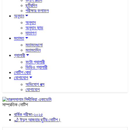
ক্লাশ রুটিন
ছুটিরদিন
পরীক্ষার ফলাফল
অনুদান
অনুদান
অনুদান ফান্ড
দাতাগণ
মতামত
মতামতগুলো
মতামতদিন
গ্যালারী
ফটো গ্যালারী
ভিডিও গ্যালারী
নোটিশ বোর্ড
যোগাযোগ
অভিযোগ বক্স
যোগাযোগ
সাম্প্রতিক নোটিশ
বার্ষিক পরীক্ষা-২০২৫
🌙 ঈদুল আজহার ছুটির নোটিশ।