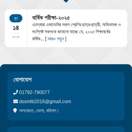
বার্ষিক পরীক্ষা-২০২৫
জুন
এতদ্বারা একাডেমির সকল শ্রেণির ছাত্র-ছাত্রী, অভিভাবক ও
১৪
সংশ্লিষ্ট সকলকে জানানো যাচ্ছে যে, ২০২৫ শিক্ষাবর্ষের
২০২৫
বার্ষিক... [
আরও পড়ুন
]
যোগাযোগ
01792-790077
dssmlb2016@gmail.com
লালমোহন, ভোলা, বরিশাল।