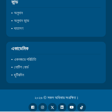
ফান্ড
অনুদান
অনুদান ফান্ড
দাতাগণ
একাডেমিক
একনজরে পরিচিতি
নোটিশ বোর্ড
ছুটিরদিন
২০২৬ © সকল অধিকার সংরক্ষিত।