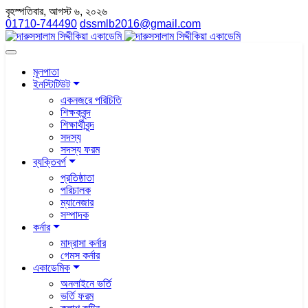
বৃহস্পতিবার, আগস্ট ৬, ২০২৬
01710-744490
dssmlb2016@gmail.com
মূলপাতা
ইনস্টিটিউট
একনজরে পরিচিতি
শিক্ষকবৃন্দ
শিক্ষার্থীবৃন্দ
সদস্য
সদস্য ফরম
ব্যক্তিবর্গ
প্রতিষ্ঠাতা
পরিচালক
ম্যানেজার
সম্পাদক
কর্নার
মাদ্রাসা কর্নার
গেমস কর্নার
একাডেমিক
অনলাইনে ভর্তি
ভর্তি ফরম