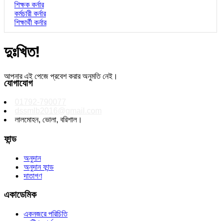
শিক্ষক কর্নার
কর্মচারী কর্নার
শিক্ষার্থী কর্নার
দুঃখিত!
আপনার এই পেজে প্রবেশ করার অনুমতি নেই।
যোগাযোগ
01792-790077
dssmlb2016@gmail.com
লালমোহন, ভোলা, বরিশাল।
ফান্ড
অনুদান
অনুদান ফান্ড
দাতাগণ
একাডেমিক
একনজরে পরিচিতি