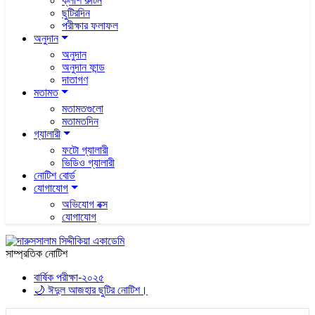
ক্লাশ রুটিন
ছুটিরদিন
পরীক্ষার ফলাফল
অনুদান
অনুদান
অনুদান ফান্ড
দাতাগণ
মতামত
মতামতগুলো
মতামতদিন
গ্যালারী
ফটো গ্যালারী
ভিডিও গ্যালারী
নোটিশ বোর্ড
যোগাযোগ
অভিযোগ বক্স
যোগাযোগ
সাম্প্রতিক নোটিশ
বার্ষিক পরীক্ষা-২০২৫
🌙 ঈদুল আজহার ছুটির নোটিশ।