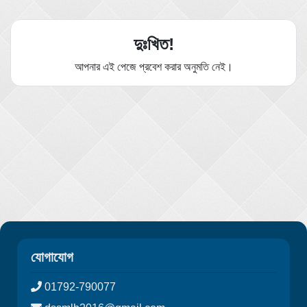
দুঃখিত!
আপনার এই পেজে প্রবেশ করার অনুমতি নেই।
যোগাযোগ
01792-790077