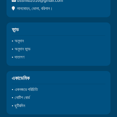
dssmlb2016@gmail.com
লালমোহন, ভোলা, বরিশাল।
ফান্ড
অনুদান
অনুদান ফান্ড
দাতাগণ
একাডেমিক
একনজরে পরিচিতি
নোটিশ বোর্ড
ছুটিরদিন