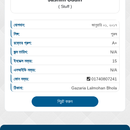
( Stuff )
যোগদান:
জানুয়ারি ০১, ২০১৭
লিঙ্গ:
পুরুষ
রক্তের গ্রুপ:
A+
জন্ম তারিখ:
N/A
ইনডেক্স নম্বর:
15
এনআইডি নম্বর:
N/A
ফোন নম্বর:
01740807241
ঠিকানা:
Gazaria Lalmohan Bhola
প্রিন্ট করুন