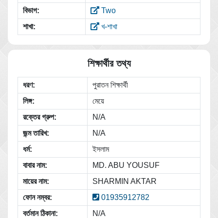
বিভাগ:
Two
শাখা:
খ-শাখা
শিক্ষার্থীর তথ্য
ধরণ:
পুরাতন শিক্ষার্থী
লিঙ্গ:
মেয়ে
রক্তের গ্রুপ:
N/A
জন্ম তারিখ:
N/A
ধর্ম:
ইসলাম
বাবার নাম:
MD. ABU YOUSUF
মায়ের নাম:
SHARMIN AKTAR
ফোন নম্বর:
01935912782
বর্তমান ঠিকানা:
N/A