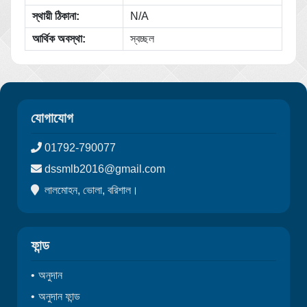
স্থায়ী ঠিকানা:
N/A
আর্থিক অবস্থা:
স্বচ্ছল
যোগাযোগ
01792-790077
dssmlb2016@gmail.com
লালমোহন, ভোলা, বরিশাল।
ফান্ড
অনুদান
অনুদান ফান্ড