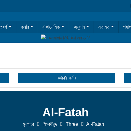
িবর্গ
কর্নার
একাডেমিক
অনুদান
মতামত
গ্যাল
কর্মচারী কর্নার
Al-Fatah
মুলপাতা
শিক্ষার্থীবৃন্দ
Three
Al-Fatah