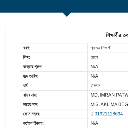
শিক্ষার্থীর তথ
ধরণ:
পুরাতন শিক্ষার্থী
লিঙ্গ:
ছেলে
রক্তের গ্রুপ:
N/A
জন্ম তারিখ:
N/A
ধর্ম:
ইসলাম
বাবার নাম:
MD. IMRAN PAT
মায়ের নাম:
MIS. AKLIMA BE
ফোন নম্বর:
01921128694
বর্তমান ঠিকানা:
N/A