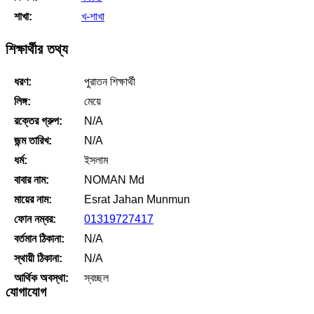
শাখা:
খ-শাখা
শিক্ষার্থীর তথ্য
ধরণ:
পুরাতন শিক্ষার্থী
লিঙ্গ:
মেয়ে
রক্তের গ্রুপ:
N/A
জন্ম তারিখ:
N/A
ধর্ম:
ইসলাম
বাবার নাম:
NOMAN Md
মায়ের নাম:
Esrat Jahan Munmun
ফোন নম্বর:
01319727417
বর্তমান ঠিকানা:
N/A
স্থায়ী ঠিকানা:
N/A
আর্থিক অবস্থা:
স্বচ্ছল
যোগাযোগ