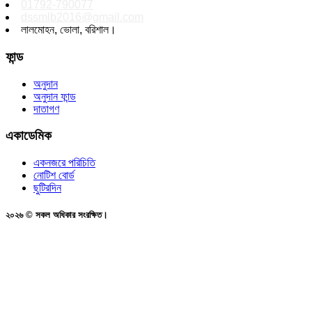
01792-790077
dssmlb2016@gmail.com
লালমোহন, ভোলা, বরিশাল।
ফান্ড
অনুদান
অনুদান ফান্ড
দাতাগণ
একাডেমিক
একনজরে পরিচিতি
নোটিশ বোর্ড
ছুটিরদিন
২০২৬ © সকল অধিকার সংরক্ষিত।