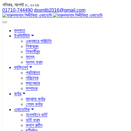
শনিবার, আগস্ট ৮, ২০২৬
01710-744490
dssmlb2016@gmail.com
মূলপাতা
ইনস্টিটিউট
একনজরে পরিচিতি
শিক্ষকবৃন্দ
শিক্ষার্থীবৃন্দ
সদস্য
সদস্য ফরম
ব্যক্তিবর্গ
প্রতিষ্ঠাতা
পরিচালক
ম্যানেজার
সম্পাদক
কর্নার
মাদ্রাসা কর্নার
গেমস কর্নার
একাডেমিক
অনলাইনে ভর্তি
ভর্তি ফরম
ক্লাশ রুটিন
ছুটিরদিন