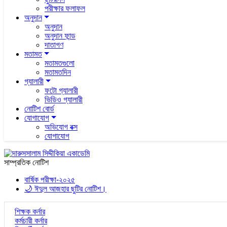
পরীক্ষার ফলাফল
অনুদান
অনুদান
অনুদান ফান্ড
দাতাগণ
মতামত
মতামতগুলো
মতামতদিন
গ্যালারী
ফটো গ্যালারী
ভিডিও গ্যালারী
নোটিশ বোর্ড
যোগাযোগ
অভিযোগ বক্স
যোগাযোগ
সাম্প্রতিক নোটিশ
বার্ষিক পরীক্ষা-২০২৫
🌙 ঈদুল আজহার ছুটির নোটিশ।
শিক্ষক কর্নার
কর্মচারী কর্নার