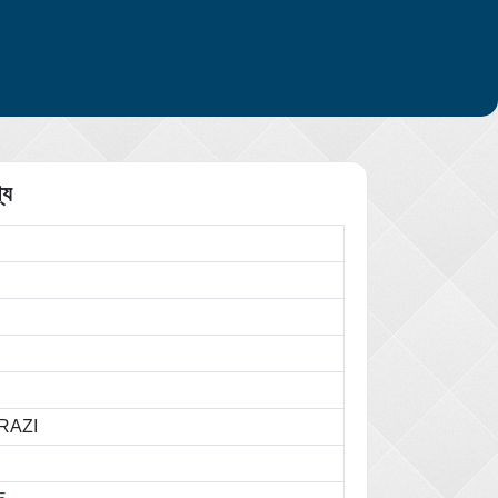
্য
RAZI