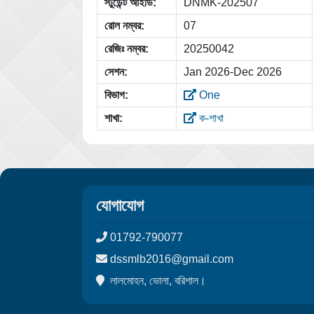
স্টুডেন্ট আইডি:
DNMK-202507
রোল নম্বর:
07
রেজিঃ নম্বর:
20250042
সেশন:
Jan 2026-Dec 2026
বিভাগ:
One
শাখা:
ক-শাখা
যোগাযোগ
01792-790077
dssmlb2016@gmail.com
লালমোহন, ভোলা, বরিশাল।