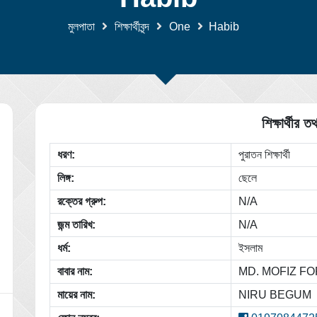
মুলপাতা
শিক্ষার্থীবৃন্দ
One
Habib
শিক্ষার্থীর তথ
ধরণ:
পুরাতন শিক্ষার্থী
লিঙ্গ:
ছেলে
রক্তের গ্রুপ:
N/A
জন্ম তারিখ:
N/A
ধর্ম:
ইসলাম
বাবার নাম:
MD. MOFIZ FO
মায়ের নাম:
NIRU BEGUM