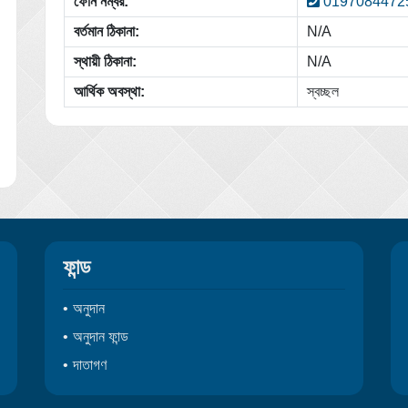
ফোন নম্বর:
0197084472
বর্তমান ঠিকানা:
N/A
স্থায়ী ঠিকানা:
N/A
আর্থিক অবস্থা:
স্বচ্ছল
ফান্ড
অনুদান
অনুদান ফান্ড
দাতাগণ