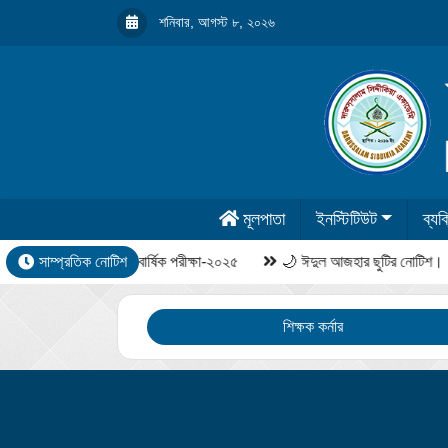
শনিবার, আগস্ট ৮, ২০২৬
মূলপাতা
ইনস্টিটিউট
ব্যক্
সাম্প্রতিক নোটিশ
বার্ষিক পরীক্ষা-২০২৫
🌙 ঈদুল আজহার ছুটির নোটিশ।
শিক্ষক কর্নার