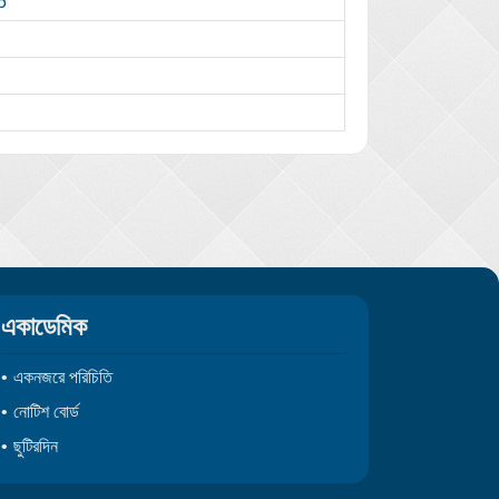
5
একাডেমিক
একনজরে পরিচিতি
নোটিশ বোর্ড
ছুটিরদিন