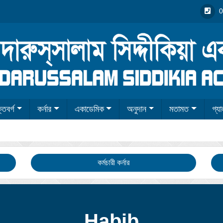
0
তিবর্গ
কর্নার
একাডেমিক
অনুদান
মতামত
গ্যা
কর্মচারী কর্নার
Habib