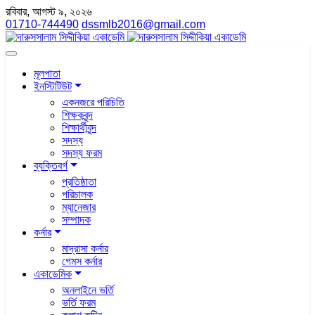
রবিবার, আগস্ট ৯, ২০২৬
01710-744490
dssmlb2016@gmail.com
মূলপাতা
ইনস্টিটিউট
একনজরে পরিচিতি
শিক্ষকবৃন্দ
শিক্ষার্থীবৃন্দ
সদস্য
সদস্য ফরম
ব্যক্তিবর্গ
প্রতিষ্ঠাতা
পরিচালক
ম্যানেজার
সম্পাদক
কর্নার
মাদ্রাসা কর্নার
গেমস কর্নার
একাডেমিক
অনলাইনে ভর্তি
ভর্তি ফরম