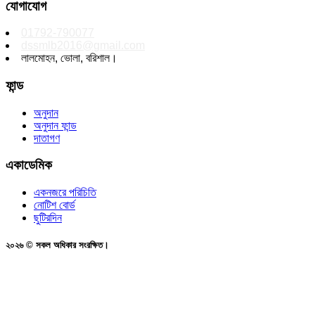
যোগাযোগ
01792-790077
dssmlb2016@gmail.com
লালমোহন, ভোলা, বরিশাল।
ফান্ড
অনুদান
অনুদান ফান্ড
দাতাগণ
একাডেমিক
একনজরে পরিচিতি
নোটিশ বোর্ড
ছুটিরদিন
২০২৬ © সকল অধিকার সংরক্ষিত।