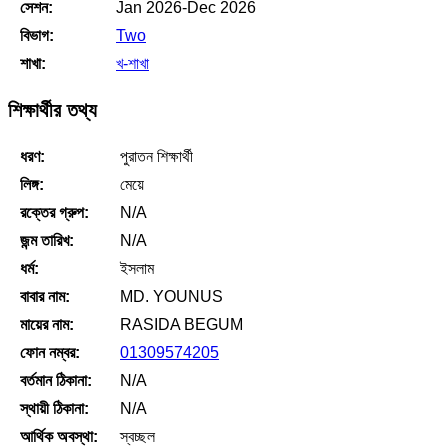
সেশন:
Jan 2026-Dec 2026
বিভাগ:
Two
শাখা:
খ-শাখা
শিক্ষার্থীর তথ্য
ধরণ:
পুরাতন শিক্ষার্থী
লিঙ্গ:
মেয়ে
রক্তের গ্রুপ:
N/A
জন্ম তারিখ:
N/A
ধর্ম:
ইসলাম
বাবার নাম:
MD. YOUNUS
মায়ের নাম:
RASIDA BEGUM
ফোন নম্বর:
01309574205
বর্তমান ঠিকানা:
N/A
স্থায়ী ঠিকানা:
N/A
আর্থিক অবস্থা:
স্বচ্ছল