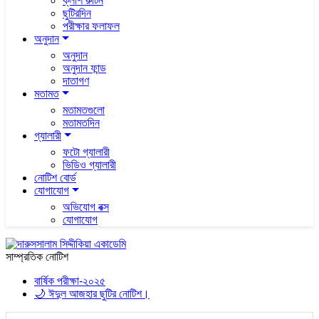
ক্লাশ রুটিন
ছুটিরদিন
পরীক্ষার ফলাফল
অনুদান
অনুদান
অনুদান ফান্ড
দাতাগণ
মতামত
মতামতগুলো
মতামতদিন
গ্যালারী
ফটো গ্যালারী
ভিডিও গ্যালারী
নোটিশ বোর্ড
যোগাযোগ
অভিযোগ বক্স
যোগাযোগ
সাম্প্রতিক নোটিশ
বার্ষিক পরীক্ষা-২০২৫
🌙 ঈদুল আজহার ছুটির নোটিশ।