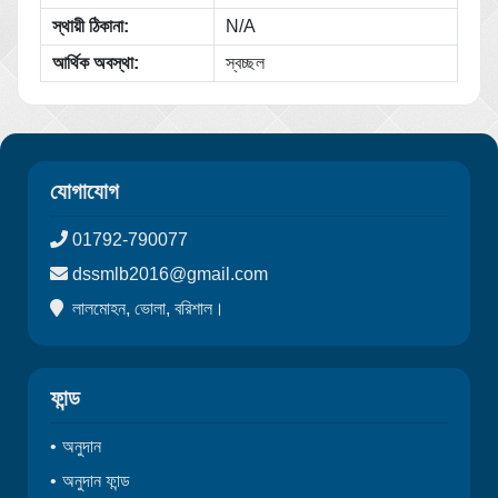
স্থায়ী ঠিকানা:
N/A
আর্থিক অবস্থা:
স্বচ্ছল
যোগাযোগ
01792-790077
dssmlb2016@gmail.com
লালমোহন, ভোলা, বরিশাল।
ফান্ড
অনুদান
অনুদান ফান্ড