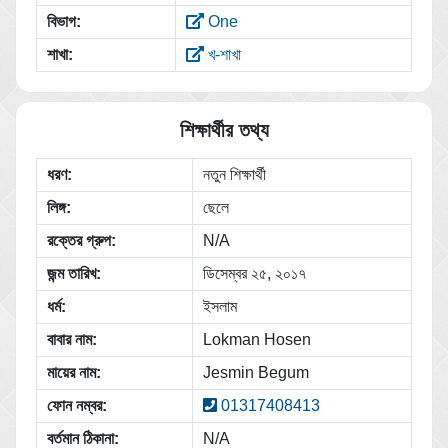
বিভাগ:
One
শাখা:
খ-শাখা
শিক্ষার্থীর তথ্য
ধরণ:
নতুন শিক্ষার্থী
লিঙ্গ:
ছেলে
রক্তের গ্রুপ:
N/A
জন্ম তারিখ:
ডিসেম্বর ২৫, ২০১৭
ধর্ম:
ইসলাম
বাবার নাম:
Lokman Hosen
মায়ের নাম:
Jesmin Begum
ফোন নম্বর:
01317408413
বর্তমান ঠিকানা:
N/A