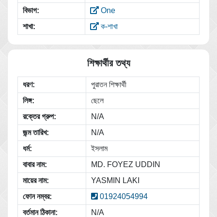
বিভাগ:
One
শাখা:
ক-শাখা
শিক্ষার্থীর তথ্য
ধরণ:
পুরাতন শিক্ষার্থী
লিঙ্গ:
ছেলে
রক্তের গ্রুপ:
N/A
জন্ম তারিখ:
N/A
ধর্ম:
ইসলাম
বাবার নাম:
MD. FOYEZ UDDIN
মায়ের নাম:
YASMIN LAKI
ফোন নম্বর:
01924054994
বর্তমান ঠিকানা:
N/A