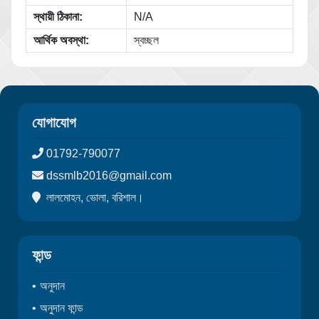
স্থায়ী ঠিকানা:
N/A
আর্থিক অবস্থা:
স্বচ্ছল
যোগাযোগ
01792-790077
dssmlb2016@gmail.com
লালমোহন, ভোলা, বরিশাল।
ফান্ড
অনুদান
অনুদান ফান্ড