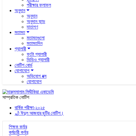
পরীক্ষার ফলাফল
অনুদান
অনুদান
অনুদান ফান্ড
দাতাগণ
মতামত
মতামতগুলো
মতামতদিন
গ্যালারী
ফটো গ্যালারী
ভিডিও গ্যালারী
নোটিশ বোর্ড
যোগাযোগ
অভিযোগ বক্স
যোগাযোগ
সাম্প্রতিক নোটিশ
বার্ষিক পরীক্ষা-২০২৫
🌙 ঈদুল আজহার ছুটির নোটিশ।
শিক্ষক কর্নার
কর্মচারী কর্নার