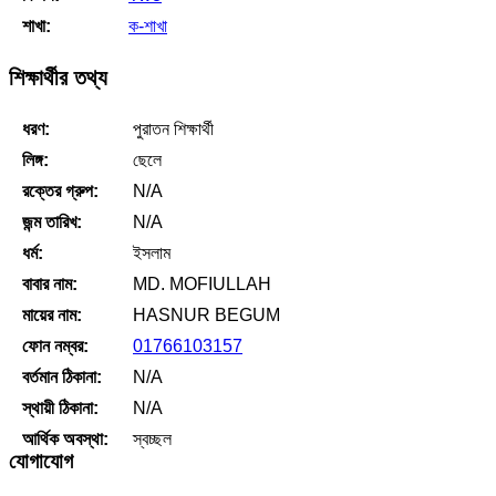
শাখা:
ক-শাখা
শিক্ষার্থীর তথ্য
ধরণ:
পুরাতন শিক্ষার্থী
লিঙ্গ:
ছেলে
রক্তের গ্রুপ:
N/A
জন্ম তারিখ:
N/A
ধর্ম:
ইসলাম
বাবার নাম:
MD. MOFIULLAH
মায়ের নাম:
HASNUR BEGUM
ফোন নম্বর:
01766103157
বর্তমান ঠিকানা:
N/A
স্থায়ী ঠিকানা:
N/A
আর্থিক অবস্থা:
স্বচ্ছল
যোগাযোগ