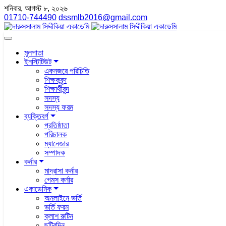
শনিবার, আগস্ট ৮, ২০২৬
01710-744490
dssmlb2016@gmail.com
মূলপাতা
ইনস্টিটিউট
একনজরে পরিচিতি
শিক্ষকবৃন্দ
শিক্ষার্থীবৃন্দ
সদস্য
সদস্য ফরম
ব্যক্তিবর্গ
প্রতিষ্ঠাতা
পরিচালক
ম্যানেজার
সম্পাদক
কর্নার
মাদ্রাসা কর্নার
গেমস কর্নার
একাডেমিক
অনলাইনে ভর্তি
ভর্তি ফরম
ক্লাশ রুটিন
ছুটিরদিন