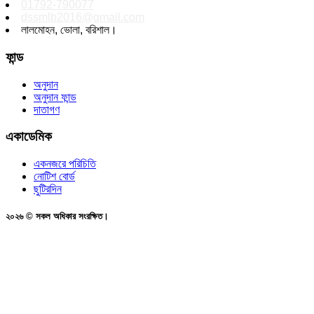
01792-790077
dssmlb2016@gmail.com
লালমোহন, ভোলা, বরিশাল।
ফান্ড
অনুদান
অনুদান ফান্ড
দাতাগণ
একাডেমিক
একনজরে পরিচিতি
নোটিশ বোর্ড
ছুটিরদিন
২০২৬ © সকল অধিকার সংরক্ষিত।