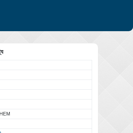
্য
SHEM