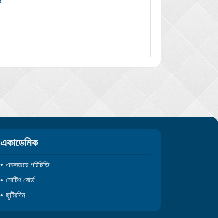
9
একাডেমিক
একনজরে পরিচিতি
নোটিশ বোর্ড
ছুটিরদিন