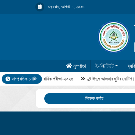
শুক্রবার, আগস্ট ৭, ২০২৬
মূলপাতা
ইনস্টিটিউট
ব্যক্
সাম্প্রতিক নোটিশ
বার্ষিক পরীক্ষা-২০২৫
🌙 ঈদুল আজহার ছুটির নোটিশ।
শিক্ষক কর্নার