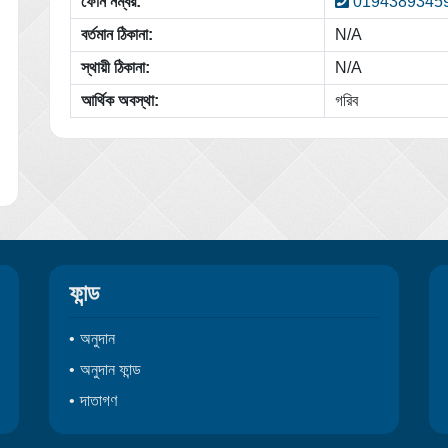
ফোন নম্বর:
0194389345
বর্তমান ঠিকানা:
N/A
স্থায়ী ঠিকানা:
N/A
আর্থিক অবস্থা:
গরিব
ফান্ড
অনুদান
অনুদান ফান্ড
দাতাগণ