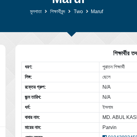
মুলপাতা
শিক্ষার্থীবৃন্দ
Two
Maruf
শিক্ষার্থীর তথ
ধরণ:
পুরাতন শিক্ষার্থী
লিঙ্গ:
ছেলে
রক্তের গ্রুপ:
N/A
জন্ম তারিখ:
N/A
ধর্ম:
ইসলাম
বাবার নাম:
MD. ABUL KA
মায়ের নাম:
Parvin