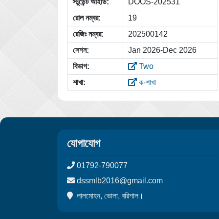
স্টুডেন্ট আইডি:
DOOS-202531
রোল নম্বর:
19
রেজিঃ নম্বর:
202500142
সেশন:
Jan 2026-Dec 2026
বিভাগ:
Two
শাখা:
ক-শাখা
যোগাযোগ
01792-790077
dssmlb2016@gmail.com
লালমোহন, ভোলা, বরিশাল।