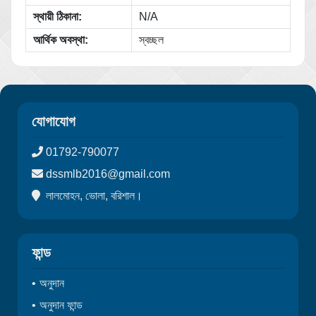
স্থায়ী ঠিকানা:
N/A
আর্থিক অবস্থা:
স্বচ্ছল
যোগাযোগ
01792-790077
dssmlb2016@gmail.com
লালমোহন, ভোলা, বরিশাল।
ফান্ড
অনুদান
অনুদান ফান্ড