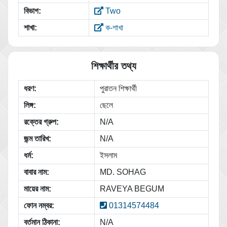
বিভাগ:
Two
শাখা:
ক-শাখা
শিক্ষার্থীর তথ্য
ধরণ:
পুরাতন শিক্ষার্থী
লিঙ্গ:
ছেলে
রক্তের গ্রুপ:
N/A
জন্ম তারিখ:
N/A
ধর্ম:
ইসলাম
বাবার নাম:
MD. SOHAG
মায়ের নাম:
RAVEYA BEGUM
ফোন নম্বর:
01314574484
বর্তমান ঠিকানা:
N/A