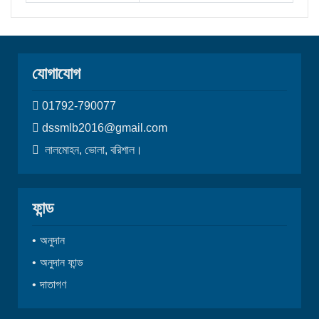
যোগাযোগ
01792-790077
dssmlb2016@gmail.com
লালমোহন, ভোলা, বরিশাল।
ফান্ড
অনুদান
অনুদান ফান্ড
দাতাগণ