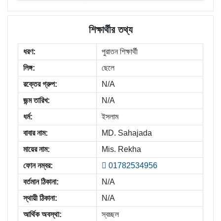
শিক্ষার্থীর তথ্য
ধরণ:
পুরাতন শিক্ষার্থী
লিঙ্গ:
ছেলে
রক্তের গ্রুপ:
N/A
জন্ম তারিখ:
N/A
ধর্ম:
ইসলাম
বাবার নাম:
MD. Sahajada
মায়ের নাম:
Mis. Rekha
ফোন নম্বর:
01782534956
বর্তমান ঠিকানা:
N/A
স্থায়ী ঠিকানা:
N/A
আর্থিক অবস্থা:
স্বচ্ছল