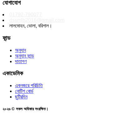
যোগাযোগ
01792-790077
dssmlb2016@gmail.com
লালমোহন, ভোলা, বরিশাল।
ফান্ড
অনুদান
অনুদান ফান্ড
দাতাগণ
একাডেমিক
একনজরে পরিচিতি
নোটিশ বোর্ড
ছুটিরদিন
২০২৬ © সকল অধিকার সংরক্ষিত।