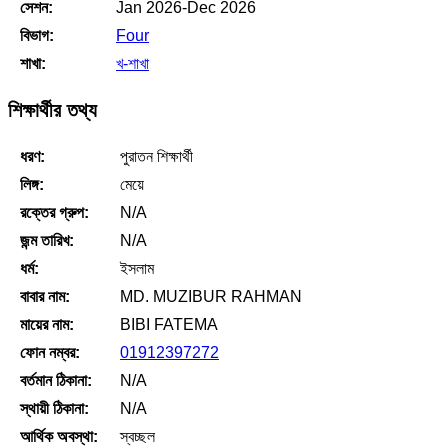
সেশন:
Jan 2026-Dec 2026
বিভাগ:
Four
শাখা:
খ-শাখা
শিক্ষার্থীর তথ্য
ধরণ:
পুরাতন শিক্ষার্থী
লিঙ্গ:
মেয়ে
রক্তের গ্রুপ:
N/A
জন্ম তারিখ:
N/A
ধর্ম:
ইসলাম
বাবার নাম:
MD. MUZIBUR RAHMAN
মায়ের নাম:
BIBI FATEMA
ফোন নম্বর:
01912397272
বর্তমান ঠিকানা:
N/A
স্থায়ী ঠিকানা:
N/A
আর্থিক অবস্থা:
স্বচ্ছল