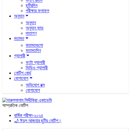
ক্লাশ রুটিন
ছুটিরদিন
পরীক্ষার ফলাফল
অনুদান
অনুদান
অনুদান ফান্ড
দাতাগণ
মতামত
মতামতগুলো
মতামতদিন
গ্যালারী
ফটো গ্যালারী
ভিডিও গ্যালারী
নোটিশ বোর্ড
যোগাযোগ
অভিযোগ বক্স
যোগাযোগ
সাম্প্রতিক নোটিশ
বার্ষিক পরীক্ষা-২০২৫
🌙 ঈদুল আজহার ছুটির নোটিশ।