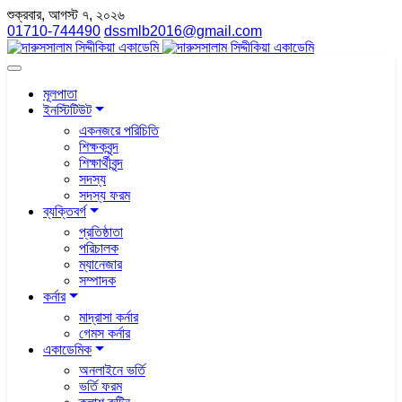
শুক্রবার, আগস্ট ৭, ২০২৬
01710-744490
dssmlb2016@gmail.com
মূলপাতা
ইনস্টিটিউট
একনজরে পরিচিতি
শিক্ষকবৃন্দ
শিক্ষার্থীবৃন্দ
সদস্য
সদস্য ফরম
ব্যক্তিবর্গ
প্রতিষ্ঠাতা
পরিচালক
ম্যানেজার
সম্পাদক
কর্নার
মাদ্রাসা কর্নার
গেমস কর্নার
একাডেমিক
অনলাইনে ভর্তি
ভর্তি ফরম