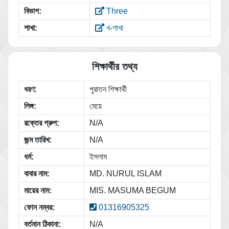
বিভাগ:
Three
শাখা:
খ-শাখা
শিক্ষার্থীর তথ্য
ধরণ:
পুরাতন শিক্ষার্থী
লিঙ্গ:
মেয়ে
রক্তের গ্রুপ:
N/A
জন্ম তারিখ:
N/A
ধর্ম:
ইসলাম
বাবার নাম:
MD. NURUL ISLAM
মায়ের নাম:
MIS. MASUMA BEGUM
ফোন নম্বর:
01316905325
বর্তমান ঠিকানা:
N/A