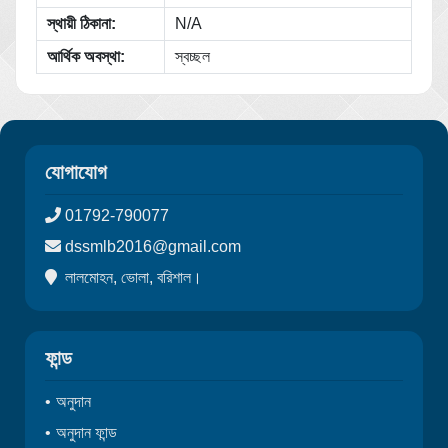
স্থায়ী ঠিকানা:
N/A
আর্থিক অবস্থা:
স্বচ্ছল
যোগাযোগ
01792-790077
dssmlb2016@gmail.com
লালমোহন, ভোলা, বরিশাল।
ফান্ড
অনুদান
অনুদান ফান্ড