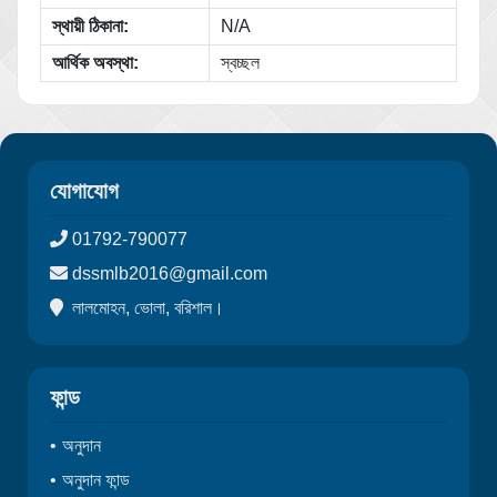
স্থায়ী ঠিকানা:
N/A
আর্থিক অবস্থা:
স্বচ্ছল
যোগাযোগ
01792-790077
dssmlb2016@gmail.com
লালমোহন, ভোলা, বরিশাল।
ফান্ড
অনুদান
অনুদান ফান্ড