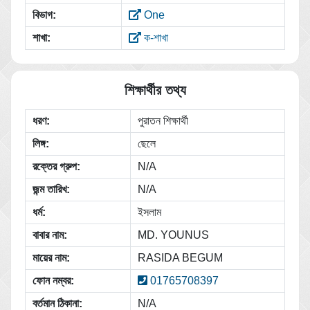
বিভাগ:
One
শাখা:
ক-শাখা
শিক্ষার্থীর তথ্য
ধরণ:
পুরাতন শিক্ষার্থী
লিঙ্গ:
ছেলে
রক্তের গ্রুপ:
N/A
জন্ম তারিখ:
N/A
ধর্ম:
ইসলাম
বাবার নাম:
MD. YOUNUS
মায়ের নাম:
RASIDA BEGUM
ফোন নম্বর:
01765708397
বর্তমান ঠিকানা:
N/A