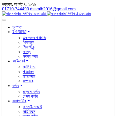
শুক্রবার, আগস্ট ৭, ২০২৬
01710-744490
dssmlb2016@gmail.com
মূলপাতা
ইনস্টিটিউট
একনজরে পরিচিতি
শিক্ষকবৃন্দ
শিক্ষার্থীবৃন্দ
সদস্য
সদস্য ফরম
ব্যক্তিবর্গ
প্রতিষ্ঠাতা
পরিচালক
ম্যানেজার
সম্পাদক
কর্নার
মাদ্রাসা কর্নার
গেমস কর্নার
একাডেমিক
অনলাইনে ভর্তি
ভর্তি ফরম