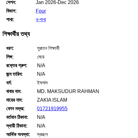
সেশন:
Jan 2026-Dec 2026
বিভাগ:
Four
শাখা:
খ-শাখা
শিক্ষার্থীর তথ্য
ধরণ:
পুরাতন শিক্ষার্থী
লিঙ্গ:
মেয়ে
রক্তের গ্রুপ:
N/A
জন্ম তারিখ:
N/A
ধর্ম:
ইসলাম
বাবার নাম:
MD. MAKSUDUR RAHMAN
মায়ের নাম:
ZAKIA ISLAM
ফোন নম্বর:
01721919955
বর্তমান ঠিকানা:
N/A
স্থায়ী ঠিকানা:
N/A
আর্থিক অবস্থা:
স্বচ্ছল