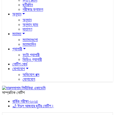
ক্লাশ রুটিন
ছুটিরদিন
পরীক্ষার ফলাফল
অনুদান
অনুদান
অনুদান ফান্ড
দাতাগণ
মতামত
মতামতগুলো
মতামতদিন
গ্যালারী
ফটো গ্যালারী
ভিডিও গ্যালারী
নোটিশ বোর্ড
যোগাযোগ
অভিযোগ বক্স
যোগাযোগ
সাম্প্রতিক নোটিশ
বার্ষিক পরীক্ষা-২০২৫
🌙 ঈদুল আজহার ছুটির নোটিশ।