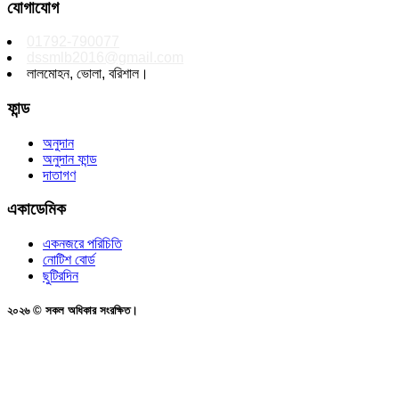
যোগাযোগ
01792-790077
dssmlb2016@gmail.com
লালমোহন, ভোলা, বরিশাল।
ফান্ড
অনুদান
অনুদান ফান্ড
দাতাগণ
একাডেমিক
একনজরে পরিচিতি
নোটিশ বোর্ড
ছুটিরদিন
২০২৬ © সকল অধিকার সংরক্ষিত।