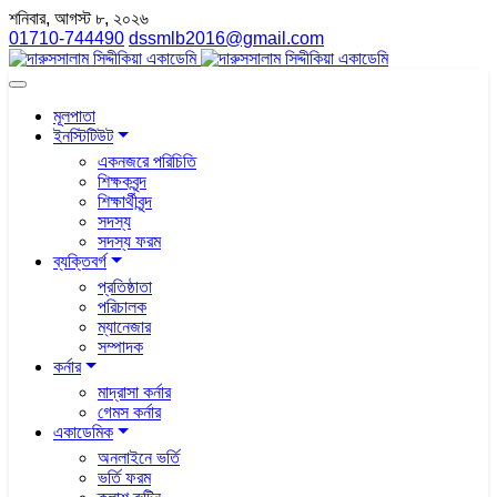
শনিবার, আগস্ট ৮, ২০২৬
01710-744490
dssmlb2016@gmail.com
মূলপাতা
ইনস্টিটিউট
একনজরে পরিচিতি
শিক্ষকবৃন্দ
শিক্ষার্থীবৃন্দ
সদস্য
সদস্য ফরম
ব্যক্তিবর্গ
প্রতিষ্ঠাতা
পরিচালক
ম্যানেজার
সম্পাদক
কর্নার
মাদ্রাসা কর্নার
গেমস কর্নার
একাডেমিক
অনলাইনে ভর্তি
ভর্তি ফরম