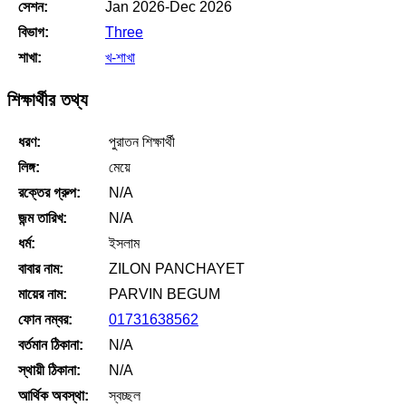
সেশন:
Jan 2026-Dec 2026
বিভাগ:
Three
শাখা:
খ-শাখা
শিক্ষার্থীর তথ্য
ধরণ:
পুরাতন শিক্ষার্থী
লিঙ্গ:
মেয়ে
রক্তের গ্রুপ:
N/A
জন্ম তারিখ:
N/A
ধর্ম:
ইসলাম
বাবার নাম:
ZILON PANCHAYET
মায়ের নাম:
PARVIN BEGUM
ফোন নম্বর:
01731638562
বর্তমান ঠিকানা:
N/A
স্থায়ী ঠিকানা:
N/A
আর্থিক অবস্থা:
স্বচ্ছল