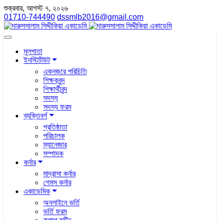
শুক্রবার, আগস্ট ৭, ২০২৬
01710-744490
dssmlb2016@gmail.com
মূলপাতা
ইনস্টিটিউট
একনজরে পরিচিতি
শিক্ষকবৃন্দ
শিক্ষার্থীবৃন্দ
সদস্য
সদস্য ফরম
ব্যক্তিবর্গ
প্রতিষ্ঠাতা
পরিচালক
ম্যানেজার
সম্পাদক
কর্নার
মাদ্রাসা কর্নার
গেমস কর্নার
একাডেমিক
অনলাইনে ভর্তি
ভর্তি ফরম