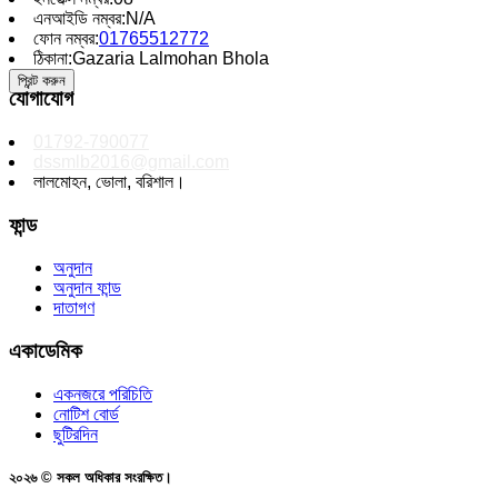
এনআইডি নম্বর:
N/A
ফোন নম্বর:
01765512772
ঠিকানা:
Gazaria Lalmohan Bhola
প্রিন্ট করুন
যোগাযোগ
01792-790077
dssmlb2016@gmail.com
লালমোহন, ভোলা, বরিশাল।
ফান্ড
অনুদান
অনুদান ফান্ড
দাতাগণ
একাডেমিক
একনজরে পরিচিতি
নোটিশ বোর্ড
ছুটিরদিন
২০২৬ © সকল অধিকার সংরক্ষিত।