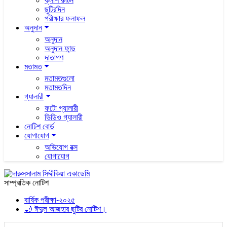
ক্লাশ রুটিন
ছুটিরদিন
পরীক্ষার ফলাফল
অনুদান
অনুদান
অনুদান ফান্ড
দাতাগণ
মতামত
মতামতগুলো
মতামতদিন
গ্যালারী
ফটো গ্যালারী
ভিডিও গ্যালারী
নোটিশ বোর্ড
যোগাযোগ
অভিযোগ বক্স
যোগাযোগ
সাম্প্রতিক নোটিশ
বার্ষিক পরীক্ষা-২০২৫
🌙 ঈদুল আজহার ছুটির নোটিশ।