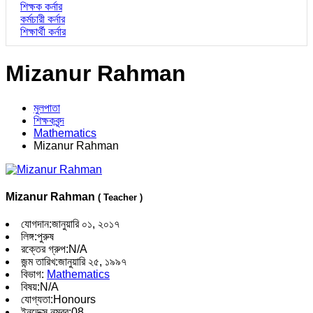
শিক্ষক কর্নার
কর্মচারী কর্নার
শিক্ষার্থী কর্নার
Mizanur Rahman
মুলপাতা
শিক্ষকবৃন্দ
Mathematics
Mizanur Rahman
Mizanur Rahman
( Teacher )
যোগদান:
জানুয়ারি ০১, ২০১৭
লিঙ্গ:
পুরুষ
রক্তের গ্রুপ:
N/A
জন্ম তারিখ:
জানুয়ারি ২৫, ১৯৯৭
বিভাগ:
Mathematics
বিষয়:
N/A
যোগ্যতা:
Honours
ইনডেক্স নম্বর:
08