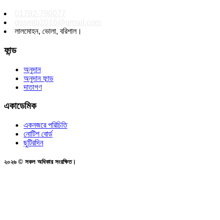
01792-790077
dssmlb2016@gmail.com
লালমোহন, ভোলা, বরিশাল।
ফান্ড
অনুদান
অনুদান ফান্ড
দাতাগণ
একাডেমিক
একনজরে পরিচিতি
নোটিশ বোর্ড
ছুটিরদিন
২০২৬ © সকল অধিকার সংরক্ষিত।