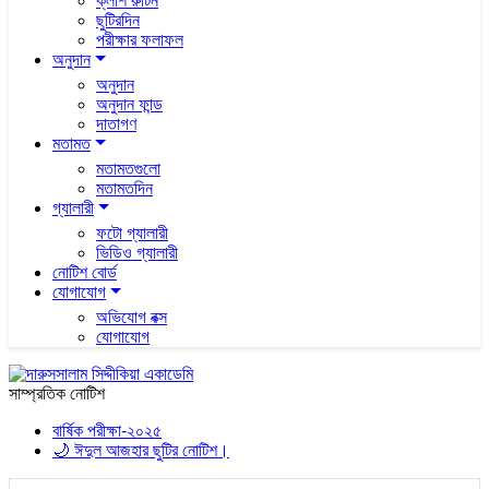
ক্লাশ রুটিন
ছুটিরদিন
পরীক্ষার ফলাফল
অনুদান
অনুদান
অনুদান ফান্ড
দাতাগণ
মতামত
মতামতগুলো
মতামতদিন
গ্যালারী
ফটো গ্যালারী
ভিডিও গ্যালারী
নোটিশ বোর্ড
যোগাযোগ
অভিযোগ বক্স
যোগাযোগ
সাম্প্রতিক নোটিশ
বার্ষিক পরীক্ষা-২০২৫
🌙 ঈদুল আজহার ছুটির নোটিশ।