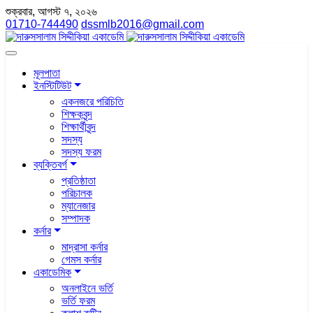
শুক্রবার, আগস্ট ৭, ২০২৬
01710-744490
dssmlb2016@gmail.com
মূলপাতা
ইনস্টিটিউট
একনজরে পরিচিতি
শিক্ষকবৃন্দ
শিক্ষার্থীবৃন্দ
সদস্য
সদস্য ফরম
ব্যক্তিবর্গ
প্রতিষ্ঠাতা
পরিচালক
ম্যানেজার
সম্পাদক
কর্নার
মাদ্রাসা কর্নার
গেমস কর্নার
একাডেমিক
অনলাইনে ভর্তি
ভর্তি ফরম