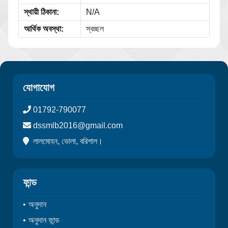
স্থায়ী ঠিকানা:
N/A
আর্থিক অবস্থা:
স্বচ্ছল
যোগাযোগ
01792-790077
dssmlb2016@gmail.com
লালমোহন, ভোলা, বরিশাল।
ফান্ড
অনুদান
অনুদান ফান্ড