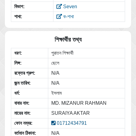
বিভাগ:
Seven
শাখা:
ক-শাখা
শিক্ষার্থীর তথ্য
ধরণ:
পুরাতন শিক্ষার্থী
লিঙ্গ:
ছেলে
রক্তের গ্রুপ:
N/A
জন্ম তারিখ:
N/A
ধর্ম:
ইসলাম
বাবার নাম:
MD. MIZANUR RAHMAN
মায়ের নাম:
SURAIYA AKTAR
ফোন নম্বর:
01712434791
বর্তমান ঠিকানা:
N/A