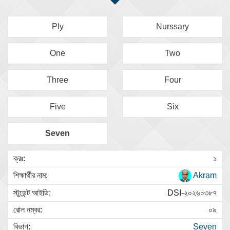
Ply
Nurssary
One
Two
Three
Four
Five
Six
Seven
১
Akram
DSI-২০২৬০৩৮৭
০৯
Seven