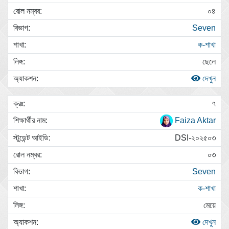
০৪
Seven
ক-শাখা
ছেলে
দেখুন
৭
Faiza Aktar
DSI-২০২৫০৩
০৩
Seven
ক-শাখা
মেয়ে
দেখুন