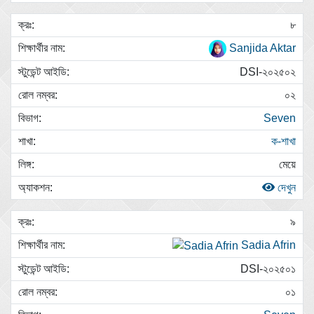
৮
Sanjida Aktar
DSI-২০২৫০২
০২
Seven
ক-শাখা
মেয়ে
দেখুন
৯
Sadia Afrin
DSI-২০২৫০১
০১