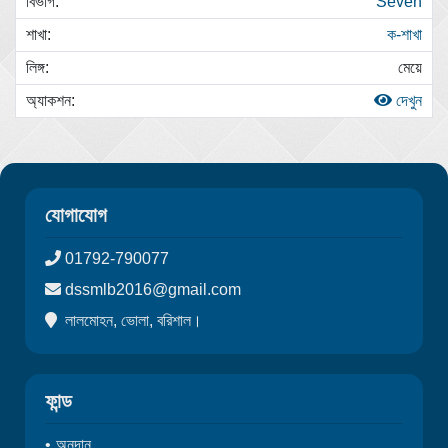
Seven
ক-শাখা
মেয়ে
দেখুন
যোগাযোগ
01792-790077
dssmlb2016@gmail.com
লালমোহন, ভোলা, বরিশাল।
ফান্ড
অনুদান