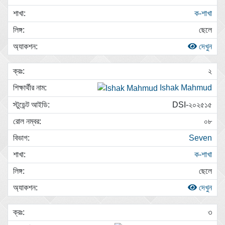
ক-শাখা
ছেলে
দেখুন
২
Ishak Mahmud
DSI-২০২৫১৫
০৮
Seven
ক-শাখা
ছেলে
দেখুন
৩