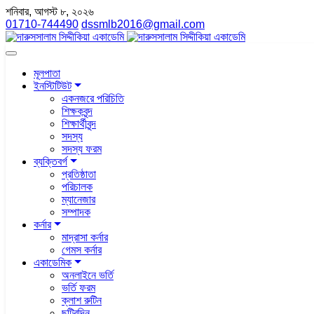
শনিবার, আগস্ট ৮, ২০২৬
01710-744490
dssmlb2016@gmail.com
মূলপাতা
ইনস্টিটিউট
একনজরে পরিচিতি
শিক্ষকবৃন্দ
শিক্ষার্থীবৃন্দ
সদস্য
সদস্য ফরম
ব্যক্তিবর্গ
প্রতিষ্ঠাতা
পরিচালক
ম্যানেজার
সম্পাদক
কর্নার
মাদ্রাসা কর্নার
গেমস কর্নার
একাডেমিক
অনলাইনে ভর্তি
ভর্তি ফরম
ক্লাশ রুটিন
ছুটিরদিন