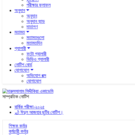
পরীক্ষার ফলাফল
অনুদান
অনুদান
অনুদান ফান্ড
দাতাগণ
মতামত
মতামতগুলো
মতামতদিন
গ্যালারী
ফটো গ্যালারী
ভিডিও গ্যালারী
নোটিশ বোর্ড
যোগাযোগ
অভিযোগ বক্স
যোগাযোগ
সাম্প্রতিক নোটিশ
বার্ষিক পরীক্ষা-২০২৫
🌙 ঈদুল আজহার ছুটির নোটিশ।
শিক্ষক কর্নার
কর্মচারী কর্নার