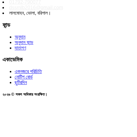
01792-790077
dssmlb2016@gmail.com
লালমোহন, ভোলা, বরিশাল।
ফান্ড
অনুদান
অনুদান ফান্ড
দাতাগণ
একাডেমিক
একনজরে পরিচিতি
নোটিশ বোর্ড
ছুটিরদিন
২০২৬ © সকল অধিকার সংরক্ষিত।