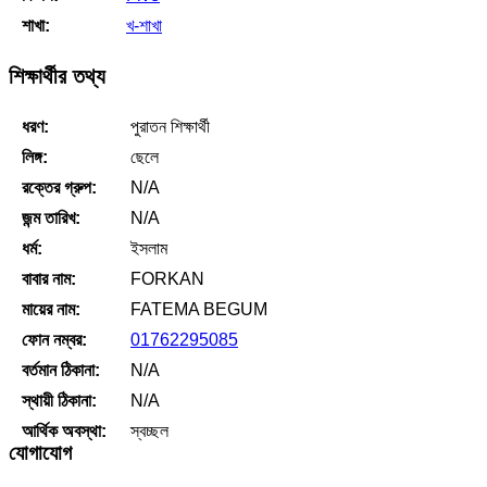
শাখা:
খ-শাখা
শিক্ষার্থীর তথ্য
ধরণ:
পুরাতন শিক্ষার্থী
লিঙ্গ:
ছেলে
রক্তের গ্রুপ:
N/A
জন্ম তারিখ:
N/A
ধর্ম:
ইসলাম
বাবার নাম:
FORKAN
মায়ের নাম:
FATEMA BEGUM
ফোন নম্বর:
01762295085
বর্তমান ঠিকানা:
N/A
স্থায়ী ঠিকানা:
N/A
আর্থিক অবস্থা:
স্বচ্ছল
যোগাযোগ