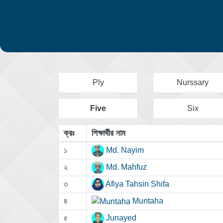
Ply
Nurssary
Five
Six
ক্রঃ
শিক্ষার্থীর নাম
১
Md. Nayim
২
Md. Mahfuz
৩
Afiya Tahsin Shifa
৪
Muntaha
৫
Junayed