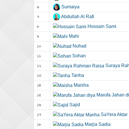
৬
Sumaiya
৭
Abdullah Al Rafi
৮
Hossain Sami
৯
Mahi
১০
Nuhad
১১
Sohan
১২
Suraya Ra
১৩
Tanha
১৪
Maisha
১৫
Marufa Jahan d
১৬
Sajid
১৭
SaYera Aktar
১৮
Marjia Sadia