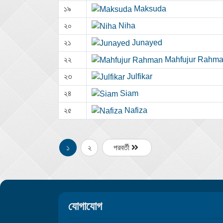
১৯
Maksuda
২০
Niha
২১
Junayed
২২
Mahfujur Rahm
২৩
Julfikar
২৪
Siam
২৫
Nafiza
১
২
পরবর্তী
যোগাযোগ