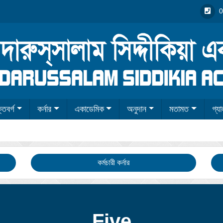
0
তিবর্গ
কর্নার
একাডেমিক
অনুদান
মতামত
গ্যা
কর্মচারী কর্নার
Five