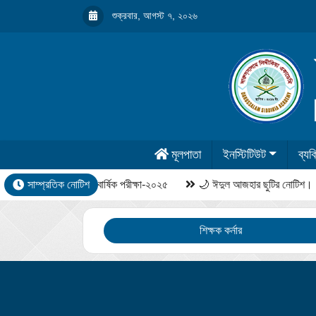
শুক্রবার, আগস্ট ৭, ২০২৬
মূলপাতা
ইনস্টিটিউট
ব্যক্
সাম্প্রতিক নোটিশ
বার্ষিক পরীক্ষা-২০২৫
🌙 ঈদুল আজহার ছুটির নোটিশ।
শিক্ষক কর্নার