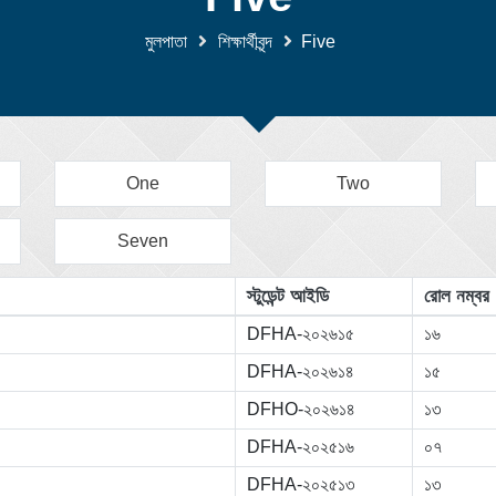
মুলপাতা
শিক্ষার্থীবৃন্দ
Five
One
Two
Seven
স্টুডেন্ট আইডি
রোল নম্বর
DFHA-২০২৬১৫
১৬
DFHA-২০২৬১৪
১৫
DFHO-২০২৬১৪
১৩
DFHA-২০২৫১৬
০৭
DFHA-২০২৫১৩
১৩