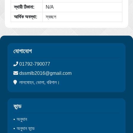
স্থায়ী ঠিকানা:
N/A
আর্থিক অবস্থা:
স্বচ্ছল
যোগাযোগ
01792-790077
dssmlb2016@gmail.com
লালমোহন, ভোলা, বরিশাল।
ফান্ড
অনুদান
অনুদান ফান্ড