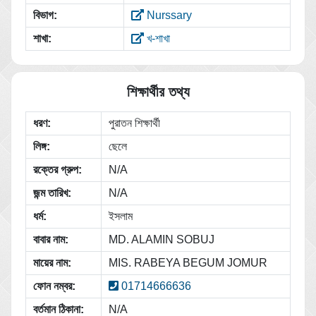
বিভাগ:
Nurssary
শাখা:
খ-শাখা
শিক্ষার্থীর তথ্য
ধরণ:
পুরাতন শিক্ষার্থী
লিঙ্গ:
ছেলে
রক্তের গ্রুপ:
N/A
জন্ম তারিখ:
N/A
ধর্ম:
ইসলাম
বাবার নাম:
MD. ALAMIN SOBUJ
মায়ের নাম:
MIS. RABEYA BEGUM JOMUR
ফোন নম্বর:
01714666636
বর্তমান ঠিকানা:
N/A