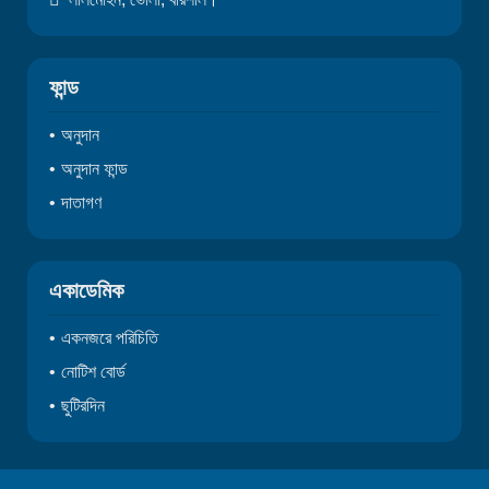
ফান্ড
অনুদান
অনুদান ফান্ড
দাতাগণ
একাডেমিক
একনজরে পরিচিতি
নোটিশ বোর্ড
ছুটিরদিন