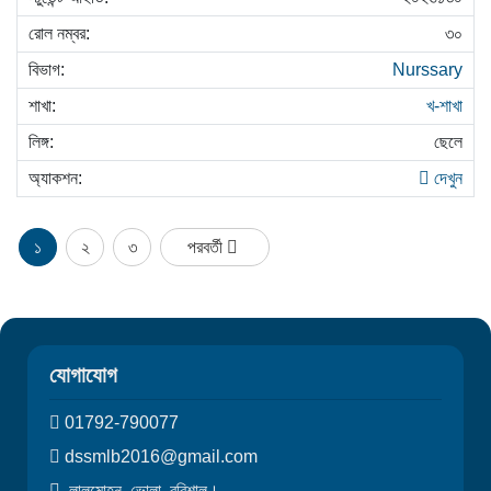
৩০
Nurssary
খ-শাখা
ছেলে
দেখুন
১
২
৩
পরবর্তী
যোগাযোগ
01792-790077
dssmlb2016@gmail.com
লালমোহন, ভোলা, বরিশাল।