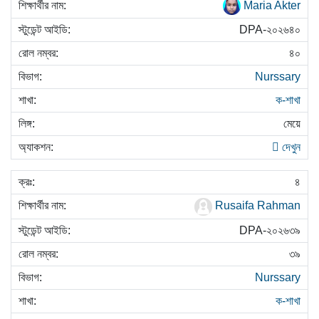
Maria Akter
DPA-২০২৬৪০
৪০
Nurssary
ক-শাখা
মেয়ে
দেখুন
৪
Rusaifa Rahman
DPA-২০২৬৩৯
৩৯
Nurssary
ক-শাখা