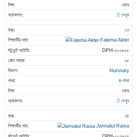
মেয়ে
দেখুন
১৩
Fatema Akter
DPH-২০২৬২৮
২৮
Nurssary
ক-শাখা
মেয়ে
দেখুন
১৪
Jannatul Raisa
DPH-২০২৬২৫