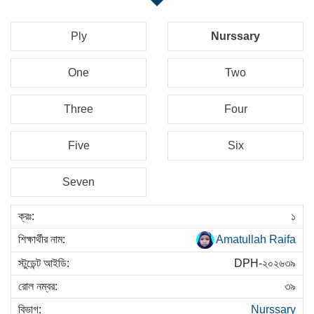
Ply
Nurssary
One
Two
Three
Four
Five
Six
Seven
১
Amatullah Raifa
DPH-২০২৬৩৯
৩৯
Nurssary