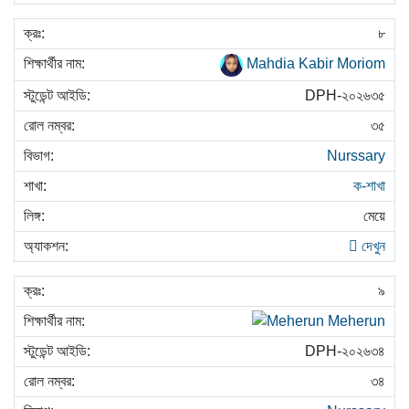
৮
Mahdia Kabir Moriom
DPH-২০২৬৩৫
৩৫
Nurssary
ক-শাখা
মেয়ে
দেখুন
৯
Meherun
DPH-২০২৬৩৪
৩৪