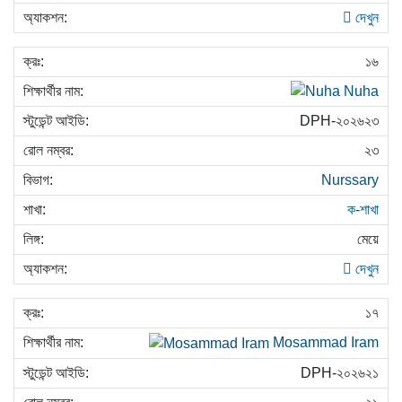
দেখুন
১৬
Nuha
DPH-২০২৬২৩
২৩
Nurssary
ক-শাখা
মেয়ে
দেখুন
১৭
Mosammad Iram
DPH-২০২৬২১