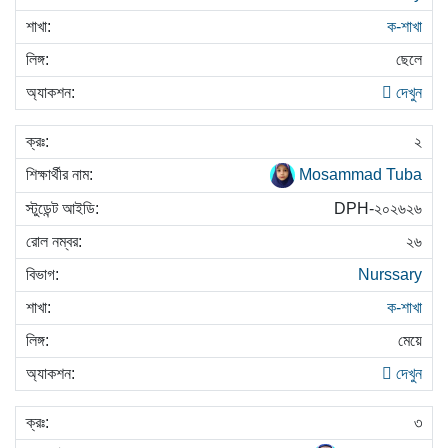
ক-শাখা
ছেলে
দেখুন
২
Mosammad Tuba
DPH-২০২৬২৬
২৬
Nurssary
ক-শাখা
মেয়ে
দেখুন
৩