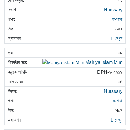
২১
Nurssary
ক-শাখা
মেয়ে
দেখুন
১৮
Mahiya Islam Mim
DPH-২০২৬১৪
১৪
Nurssary
ক-শাখা
N/A
দেখুন