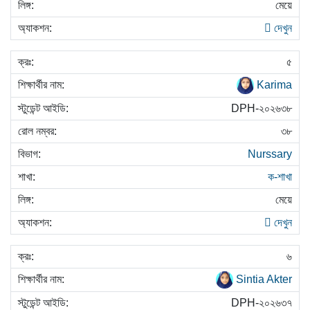
মেয়ে
দেখুন
৫
Karima
DPH-২০২৬৩৮
৩৮
Nurssary
ক-শাখা
মেয়ে
দেখুন
৬
Sintia Akter
DPH-২০২৬৩৭