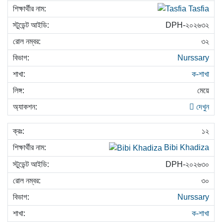
Tasfia
DPH-২০২৬৩২
৩২
Nurssary
ক-শাখা
মেয়ে
দেখুন
১২
Bibi Khadiza
DPH-২০২৬৩০
৩০
Nurssary
ক-শাখা