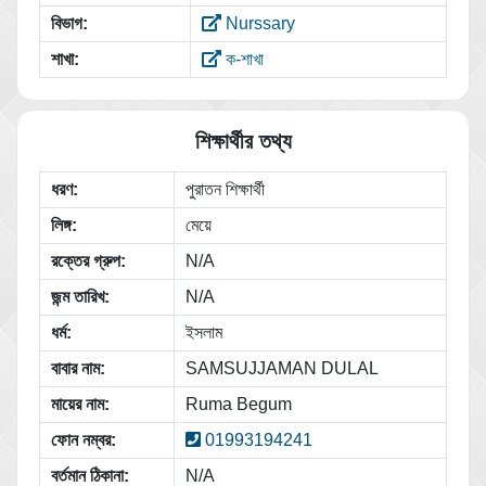
বিভাগ:
Nurssary
শাখা:
ক-শাখা
শিক্ষার্থীর তথ্য
ধরণ:
পুরাতন শিক্ষার্থী
লিঙ্গ:
মেয়ে
রক্তের গ্রুপ:
N/A
জন্ম তারিখ:
N/A
ধর্ম:
ইসলাম
বাবার নাম:
SAMSUJJAMAN DULAL
মায়ের নাম:
Ruma Begum
ফোন নম্বর:
01993194241
বর্তমান ঠিকানা:
N/A