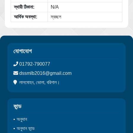
স্থায়ী ঠিকানা:
N/A
আর্থিক অবস্থা:
স্বচ্ছল
যোগাযোগ
01792-790077
dssmlb2016@gmail.com
লালমোহন, ভোলা, বরিশাল।
ফান্ড
অনুদান
অনুদান ফান্ড