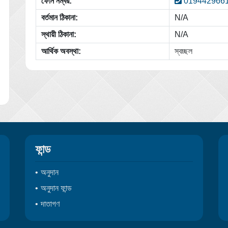
ফোন নম্বর:
019442966
বর্তমান ঠিকানা:
N/A
স্থায়ী ঠিকানা:
N/A
আর্থিক অবস্থা:
স্বচ্ছল
ফান্ড
অনুদান
অনুদান ফান্ড
দাতাগণ