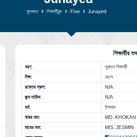
মুলপাতা
শিক্ষার্থীবৃন্দ
Five
Junayed
শিক্ষার্থীর তথ
ধরণ:
পুরাতন শিক্ষার্থী
লিঙ্গ:
ছেলে
রক্তের গ্রুপ:
N/A
জন্ম তারিখ:
N/A
ধর্ম:
ইসলাম
বাবার নাম:
MD. KHOKAN
মায়ের নাম:
MIS. JESMIN