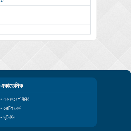
10
একাডেমিক
একনজরে পরিচিতি
নোটিশ বোর্ড
ছুটিরদিন