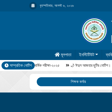
বৃহস্পতিবার, আগস্ট ৬, ২০২৬
মূলপাতা
ইনস্টিটিউট
ব্যক্
সাম্প্রতিক নোটিশ
বার্ষিক পরীক্ষা-২০২৫
🌙 ঈদুল আজহার ছুটির নোটিশ।
শিক্ষক কর্নার