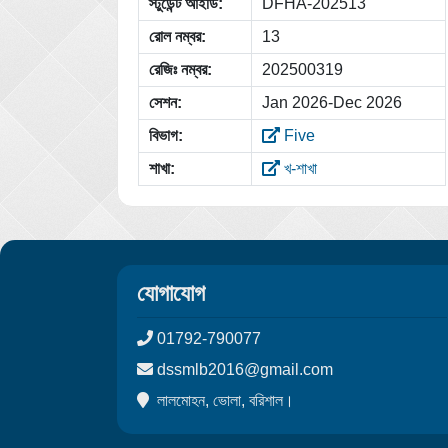
স্টুডেন্ট আইডি:
DFHA-202513
রোল নম্বর:
13
রেজিঃ নম্বর:
202500319
সেশন:
Jan 2026-Dec 2026
বিভাগ:
Five
শাখা:
খ-শাখা
যোগাযোগ
01792-790077
dssmlb2016@gmail.com
লালমোহন, ভোলা, বরিশাল।