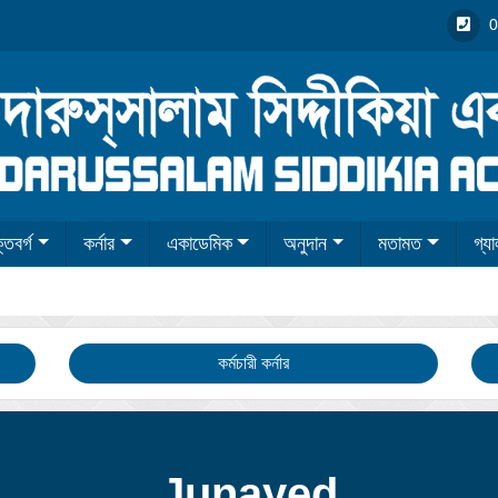
0
তিবর্গ
কর্নার
একাডেমিক
অনুদান
মতামত
গ্যা
কর্মচারী কর্নার
Junayed