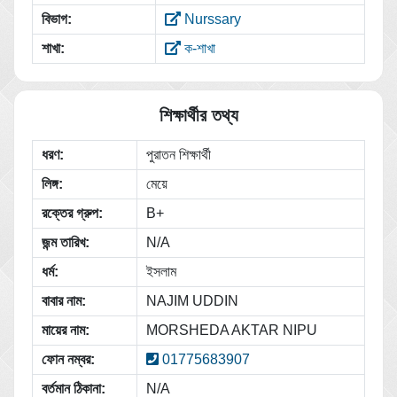
বিভাগ:
Nurssary
শাখা:
ক-শাখা
শিক্ষার্থীর তথ্য
ধরণ:
পুরাতন শিক্ষার্থী
লিঙ্গ:
মেয়ে
রক্তের গ্রুপ:
B+
জন্ম তারিখ:
N/A
ধর্ম:
ইসলাম
বাবার নাম:
NAJIM UDDIN
মায়ের নাম:
MORSHEDA AKTAR NIPU
ফোন নম্বর:
01775683907
বর্তমান ঠিকানা:
N/A