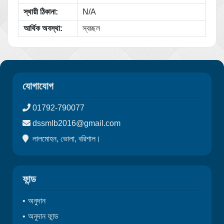
স্থায়ী ঠিকানা:
N/A
আর্থিক অবস্থা:
স্বচ্ছল
যোগাযোগ
01792-790077
dssmlb2016@gmail.com
লালমোহন, ভোলা, বরিশাল।
ফান্ড
অনুদান
অনুদান ফান্ড