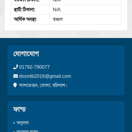
স্থায়ী ঠিকানা:
N/A
আর্থিক অবস্থা:
স্বচ্ছল
যোগাযোগ
01792-790077
dssmlb2016@gmail.com
লালমোহন, ভোলা, বরিশাল।
ফান্ড
অনুদান
অনুদান ফান্ড