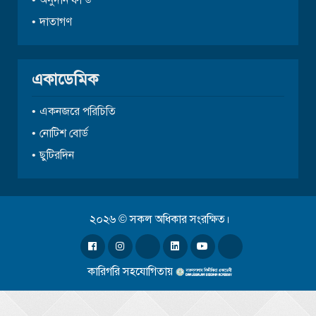
দাতাগণ
একাডেমিক
একনজরে পরিচিতি
নোটিশ বোর্ড
ছুটিরদিন
২০২৬ © সকল অধিকার সংরক্ষিত।
কারিগরি সহযোগিতায়