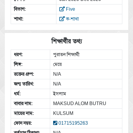
বিভাগ:
Five
শাখা:
ক-শাখা
শিক্ষার্থীর তথ্য
ধরণ:
পুরাতন শিক্ষার্থী
লিঙ্গ:
মেয়ে
রক্তের গ্রুপ:
N/A
জন্ম তারিখ:
N/A
ধর্ম:
ইসলাম
বাবার নাম:
MAKSUD ALOM BUTRU
মায়ের নাম:
KULSUM
ফোন নম্বর:
01715195263
বর্তমান ঠিকানা:
N/A