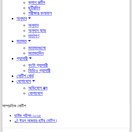
ক্লাশ রুটিন
ছুটিরদিন
পরীক্ষার ফলাফল
অনুদান
অনুদান
অনুদান ফান্ড
দাতাগণ
মতামত
মতামতগুলো
মতামতদিন
গ্যালারী
ফটো গ্যালারী
ভিডিও গ্যালারী
নোটিশ বোর্ড
যোগাযোগ
অভিযোগ বক্স
যোগাযোগ
সাম্প্রতিক নোটিশ
বার্ষিক পরীক্ষা-২০২৫
🌙 ঈদুল আজহার ছুটির নোটিশ।