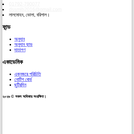
01792-790077
dssmlb2016@gmail.com
লালমোহন, ভোলা, বরিশাল।
ফান্ড
অনুদান
অনুদান ফান্ড
দাতাগণ
একাডেমিক
একনজরে পরিচিতি
নোটিশ বোর্ড
ছুটিরদিন
২০২৬ © সকল অধিকার সংরক্ষিত।