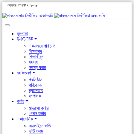
শুক্রবার, আগস্ট ৭, ২০২৬
মূলপাতা
ইনস্টিটিউট
একনজরে পরিচিতি
শিক্ষকবৃন্দ
শিক্ষার্থীবৃন্দ
সদস্য
সদস্য ফরম
ব্যক্তিবর্গ
প্রতিষ্ঠাতা
পরিচালক
ম্যানেজার
সম্পাদক
কর্নার
মাদ্রাসা কর্নার
গেমস কর্নার
একাডেমিক
অনলাইনে ভর্তি
ভর্তি ফরম