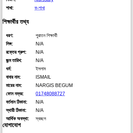
শাখা:
ক-শাখা
শিক্ষার্থীর তথ্য
ধরণ:
পুরাতন শিক্ষার্থী
লিঙ্গ:
N/A
রক্তের গ্রুপ:
N/A
জন্ম তারিখ:
N/A
ধর্ম:
ইসলাম
বাবার নাম:
ISMAIL
মায়ের নাম:
NARGIS BEGUM
ফোন নম্বর:
01748088727
বর্তমান ঠিকানা:
N/A
স্থায়ী ঠিকানা:
N/A
আর্থিক অবস্থা:
স্বচ্ছল
যোগাযোগ