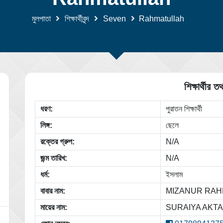
মুলপাতা
শিক্ষার্থীবৃন্দ
Seven
Rahmatullah
শিক্ষার্থীর তথ
ধরণ:
পুরাতন শিক্ষার্থী
লিঙ্গ:
ছেলে
রক্তের গ্রুপ:
N/A
জন্ম তারিখ:
N/A
ধর্ম:
ইসলাম
বাবার নাম:
MIZANUR RA
মায়ের নাম:
SURAIYA AKT