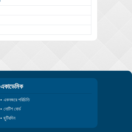
5
একাডেমিক
একনজরে পরিচিতি
নোটিশ বোর্ড
ছুটিরদিন