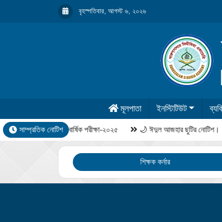
বৃহস্পতিবার, আগস্ট ৬, ২০২৬
মূলপাতা
ইনস্টিটিউট
ব্যক্
সাম্প্রতিক নোটিশ
বার্ষিক পরীক্ষা-২০২৫
🌙 ঈদুল আজহার ছুটির নোটিশ।
শিক্ষক কর্নার