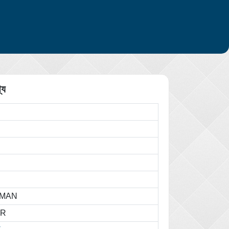
্য
HMAN
AR