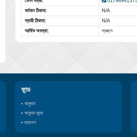
ফোন নম্বর:
0179894137
বর্তমান ঠিকানা:
N/A
স্থায়ী ঠিকানা:
N/A
আর্থিক অবস্থা:
স্বচ্ছল
ফান্ড
অনুদান
অনুদান ফান্ড
দাতাগণ