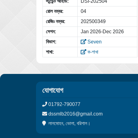
স্টুডেন্ট আইডি:
DSI-202504
রোল নম্বর:
04
রেজিঃ নম্বর:
202500349
সেশন:
Jan 2026-Dec 2026
বিভাগ:
Seven
শাখা:
ক-শাখা
যোগাযোগ
01792-790077
dssmlb2016@gmail.com
লালমোহন, ভোলা, বরিশাল।