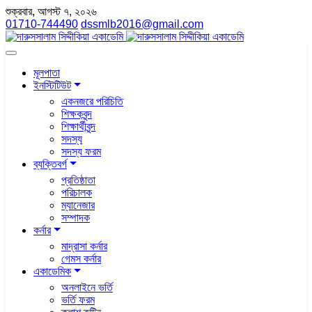
শুক্রবার, আগস্ট ৭, ২০২৬
01710-744490
dssmlb2016@gmail.com
মূলপাতা
ইনস্টিটিউট
একনজরে পরিচিতি
শিক্ষকবৃন্দ
শিক্ষার্থীবৃন্দ
সদস্য
সদস্য ফরম
ব্যক্তিবর্গ
প্রতিষ্ঠাতা
পরিচালক
ম্যানেজার
সম্পাদক
কর্নার
মাদ্রাসা কর্নার
গেমস কর্নার
একাডেমিক
অনলাইনে ভর্তি
ভর্তি ফরম