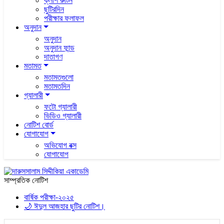
ক্লাশ রুটিন
ছুটিরদিন
পরীক্ষার ফলাফল
অনুদান
অনুদান
অনুদান ফান্ড
দাতাগণ
মতামত
মতামতগুলো
মতামতদিন
গ্যালারী
ফটো গ্যালারী
ভিডিও গ্যালারী
নোটিশ বোর্ড
যোগাযোগ
অভিযোগ বক্স
যোগাযোগ
সাম্প্রতিক নোটিশ
বার্ষিক পরীক্ষা-২০২৫
🌙 ঈদুল আজহার ছুটির নোটিশ।