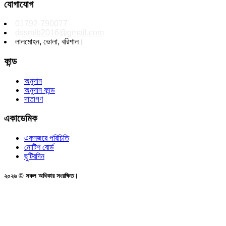
যোগাযোগ
01792-790077
dssmlb2016@gmail.com
লালমোহন, ভোলা, বরিশাল।
ফান্ড
অনুদান
অনুদান ফান্ড
দাতাগণ
একাডেমিক
একনজরে পরিচিতি
নোটিশ বোর্ড
ছুটিরদিন
২০২৬ © সকল অধিকার সংরক্ষিত।