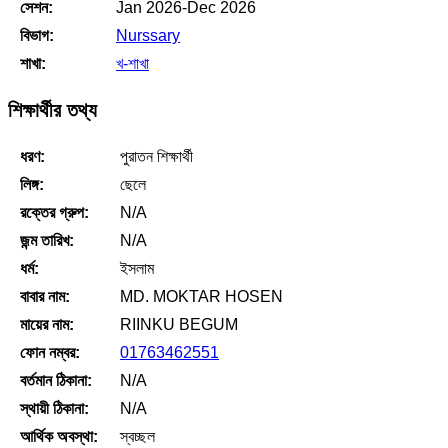
সেশন:
Jan 2026-Dec 2026
বিভাগ:
Nurssary
শাখা:
খ-শাখা
শিক্ষার্থীর তথ্য
ধরণ:
পুরাতন শিক্ষার্থী
লিঙ্গ:
ছেলে
রক্তের গ্রুপ:
N/A
জন্ম তারিখ:
N/A
ধর্ম:
ইসলাম
বাবার নাম:
MD. MOKTAR HOSEN
মায়ের নাম:
RIINKU BEGUM
ফোন নম্বর:
01763462551
বর্তমান ঠিকানা:
N/A
স্থায়ী ঠিকানা:
N/A
আর্থিক অবস্থা:
স্বচ্ছল