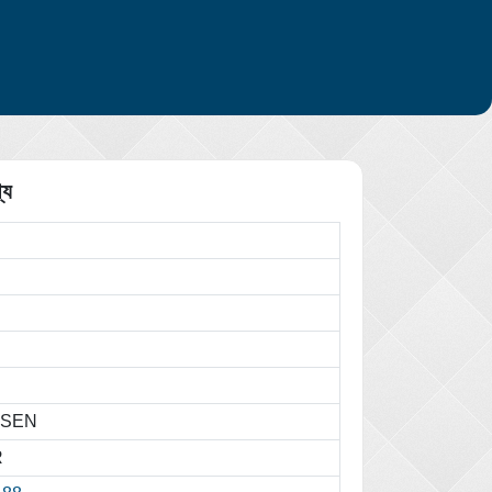
্য
OSEN
R