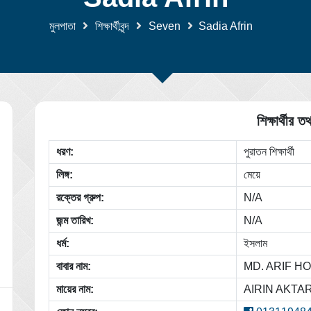
মুলপাতা
শিক্ষার্থীবৃন্দ
Seven
Sadia Afrin
শিক্ষার্থীর তথ
ধরণ:
পুরাতন শিক্ষার্থী
লিঙ্গ:
মেয়ে
রক্তের গ্রুপ:
N/A
জন্ম তারিখ:
N/A
ধর্ম:
ইসলাম
বাবার নাম:
MD. ARIF H
মায়ের নাম:
AIRIN AKTA