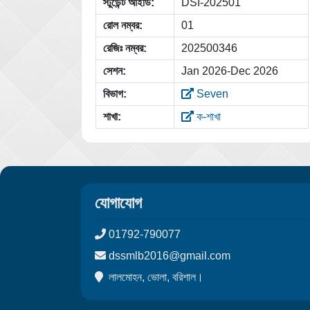
স্টুডেন্ট আইডি:
DSI-202501
রোল নম্বর:
01
রেজিঃ নম্বর:
202500346
সেশন:
Jan 2026-Dec 2026
বিভাগ:
Seven
শাখা:
ক-শাখা
যোগাযোগ
01792-790077
dssmlb2016@gmail.com
লালমোহন, ভোলা, বরিশাল।