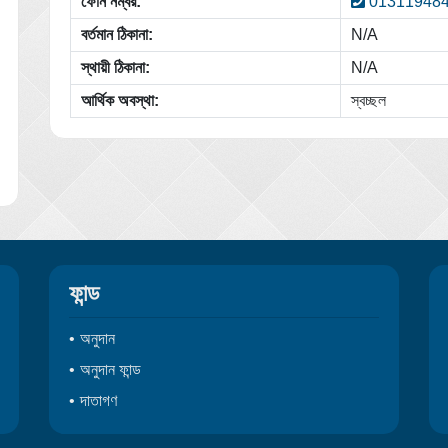
ফোন নম্বর:
01311948
বর্তমান ঠিকানা:
N/A
স্থায়ী ঠিকানা:
N/A
আর্থিক অবস্থা:
স্বচ্ছল
ফান্ড
অনুদান
অনুদান ফান্ড
দাতাগণ