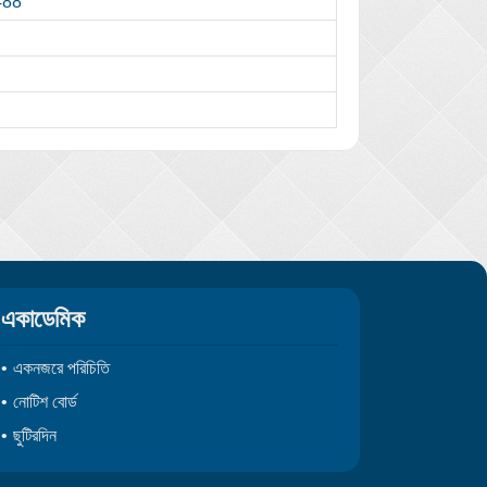
488
একাডেমিক
একনজরে পরিচিতি
নোটিশ বোর্ড
ছুটিরদিন